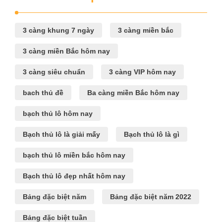
3 càng khung 7 ngày
3 càng miền bắc
3 càng miền Bắc hôm nay
3 càng siêu chuẩn
3 càng VIP hôm nay
bach thủ đề
Ba càng miền Bắc hôm nay
bạch thủ lô hôm nay
Bạch thủ lô là giải mấy
Bạch thủ lô là gì
bạch thủ lô miền bắc hôm nay
Bạch thủ lô đẹp nhất hôm nay
Bảng đặc biệt năm
Bảng đặc biệt năm 2022
Bảng đặc biệt tuần