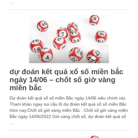
…
2
dự đoán kết quả xổ số miền bắc
ngày 14/06 – chốt số giờ vàng
miền bắc
Dự đoán kết quả xổ số miền Bắc ngày 14/06 siêu chính xác.
Tham khảo ngay soi cầu lô dự đoán kết quả xổ số miền Bắc
hôm nay.Chốt số giờ vàng miền Bắc . Chốt số giờ vàng miền
Bắc ngày 14/06/2022 Giờ vàng chốt số, dự đoán kết quả xổ
…