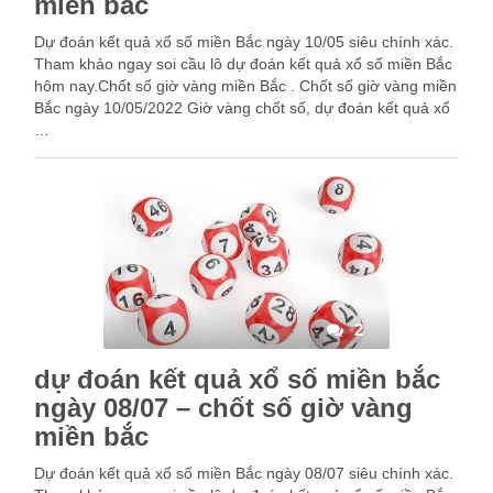
miền bắc
Dự đoán kết quả xổ số miền Bắc ngày 10/05 siêu chính xác.
Tham khảo ngay soi cầu lô dự đoán kết quả xổ số miền Bắc
hôm nay.Chốt số giờ vàng miền Bắc . Chốt số giờ vàng miền
Bắc ngày 10/05/2022 Giờ vàng chốt số, dự đoán kết quả xổ
…
2
dự đoán kết quả xổ số miền bắc
ngày 08/07 – chốt số giờ vàng
miền bắc
Dự đoán kết quả xổ số miền Bắc ngày 08/07 siêu chính xác.