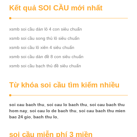
Kết quả SOI CẦU mới nhất
xsmb soi cầu dàn lô 4 con siêu chuẩn
xsmb soi cầu song thủ lô siêu chuẩn
xsmb soi cầu lô xiên 4 siêu chuẩn
xsmb soi cầu dàn đề 8 con siêu chuẩn
xsmb soi cầu bạch thủ đề siêu chuẩn
Từ khóa soi cầu tìm kiếm nhiều
soi cau bach thu
,
soi cau lo bach thu
,
soi cau bach thu
hom nay
,
soi cau lo de bach thu
,
soi cau bach thu mien
bac 24 gio
,
bach thu lo
,
soi cầu miễn phí 3 miền