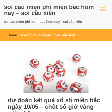
soi cau mien phi mien bac hom
nay – soi cầu xiên
soi cau mien phi mien bac hom nay - soi cầu xiên
Home
/
Thống kê 2 số cuối giải đặc biệt
2
dự đoán kết quả xổ số miền bắc
ngày 10/05 – chốt số giờ vàng