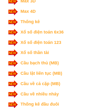
Max 3D
Max 4D
Thống kê
Xổ số điện toán 6x36
Xổ số điện toán 123
Xổ số thần tài
Cầu bạch thủ (MB)
Cầu lật liên tục (MB)
Cầu về cả cặp (MB)
Cầu về nhiều nháy
Thống kê đầu đuôi