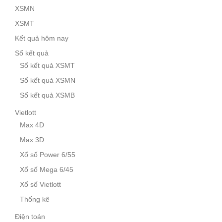
XSMN
XSMT
Kết quả hôm nay
Sổ kết quả
Sổ kết quả XSMT
Sổ kết quả XSMN
Sổ kết quả XSMB
Vietlott
Max 4D
Max 3D
Xổ số Power 6/55
Xổ số Mega 6/45
Xổ số Vietlott
Thống kê
Điện toán