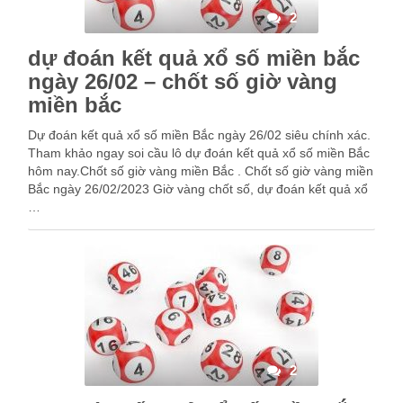
2
dự đoán kết quả xổ số miền bắc
ngày 26/02 – chốt số giờ vàng
miền bắc
Dự đoán kết quả xổ số miền Bắc ngày 26/02 siêu chính xác.
Tham khảo ngay soi cầu lô dự đoán kết quả xổ số miền Bắc
hôm nay.Chốt số giờ vàng miền Bắc . Chốt số giờ vàng miền
Bắc ngày 26/02/2023 Giờ vàng chốt số, dự đoán kết quả xổ
…
2