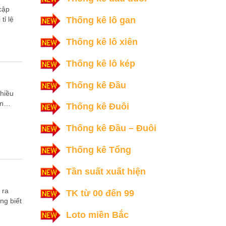
cập
tỉ lệ
Thống kê lô gan
Thống kê lô xiên
Thống kê lô kép
Thống kê Đầu
nhiều
oán…
Thống kê Đuôi
Thống kê Đầu – Đuôi
Thống kê Tổng
Tần suất xuất hiện
 ra
TK từ 00 đến 99
ng biết
Loto miền Bắc