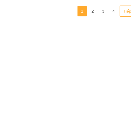
1
2
3
4
Tiế