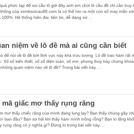
uá phức tạp để soi cầu lô giờ đây anh em chơi lô cầu đề chỉ cần truy 
 thống của xsmbsoicau88.com là có thể tìm ra một con số may mắn với 
à 100%. Hệ thống hiện đại, tiện lợi, dễ dàng sử …
uan niệm về lô đề mà ai cũng cần biết
ó để nói về lô đề bởi lĩnh vực này khá trừu tượng. Lô đề bao hàm rất 
c: Xổ số kiến thiết, xổ số điện toán, sổ mơ, phong thủy hay chứng kh
 những quan niệm nào về lô đề? Trong bài viết này, …
i mã giấc mơ thấy rụng răng
m mơ thấy chiếc răng của mình đang lung lay? Bạn thấy chúng gãy rời
 trí ban đầu? Bạn sợ hãi khi thấy hàm mình trống rỗng? Bạn lo lắng khô
 rụng răng có ý nghĩa gì? Đừng lo trong bài viết này, …