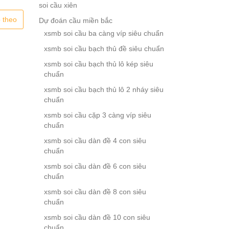
soi cầu xiên
p theo
Dự đoán cầu miền bắc
xsmb soi cầu ba càng víp siêu chuẩn
xsmb soi cầu bạch thủ đề siêu chuẩn
xsmb soi cầu bạch thủ lô kép siêu
chuẩn
xsmb soi cầu bạch thủ lô 2 nháy siêu
chuẩn
xsmb soi cầu cặp 3 càng víp siêu
chuẩn
xsmb soi cầu dàn đề 4 con siêu
chuẩn
xsmb soi cầu dàn đề 6 con siêu
chuẩn
xsmb soi cầu dàn đề 8 con siêu
chuẩn
xsmb soi cầu dàn đề 10 con siêu
chuẩn