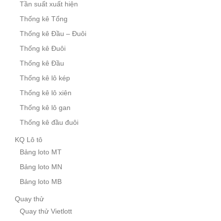
Tần suất xuất hiện
Thống kê Tổng
Thống kê Đầu – Đuôi
Thống kê Đuôi
Thống kê Đầu
Thống kê lô kép
Thống kê lô xiên
Thống kê lô gan
Thống kê đầu đuôi
KQ Lô tô
Bảng loto MT
Bảng loto MN
Bảng loto MB
Quay thử
Quay thử Vietlott