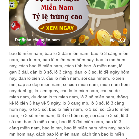
Dự đoán cầu miền nam
163
bao lô miền nam, bao lô 3 đài miền nam, bao lô 3 càng miền
nam, bao lo mn, bao lô miền nam hôm nay, bao lo mn hom
nay, cách bao lô miền nam, cách tính bao lô miền nam, lô
gan 3 đài, dàn lô 3 số, lô 3 càng, dan lo 3 so, lô đề ngày hôm
nay, dàn lô xiên 3, cầu lô miền nam, soi cau mnam, lo xien
mn, cap so dep mien nam, so xien mien nam, mien nam hom
nay danh gi, lo xien quay, cau lo to mien nam, cau so de
mien nam, du doan lo to mien nam, lô 3 số miền nam, thống
kê lô xiên 3 hay về 5 ngày, lo 3 cang mb, lô 3 số, lô 3 càng
hôm nay, lô tô 3 số, bao lô miền nam, lô 3 số, soi cầu lô miền
nam, lô 3 số miền nam, lô 3 số hôm nay, soi cầu lô 3 số, lô 3
số mn, bao lô miền nam, bao lô 3 đài miền nam, bao lô 3
càng miền nam, bao lo mn, bao lô miền nam hôm nay, bao lo
mn hom nay, cách bao lô miền nam, cách tính bao lô miền