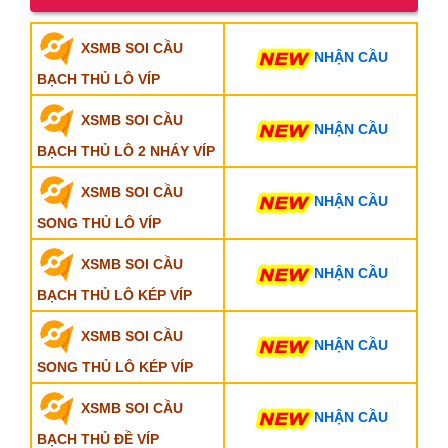
XSMB SOI CẦU
NHẬN CẦU
BẠCH THỦ LÔ VÍP
XSMB SOI CẦU
NHẬN CẦU
BẠCH THỦ LÔ 2 NHÁY VÍP
XSMB SOI CẦU
NHẬN CẦU
SONG THỦ LÔ VÍP
XSMB SOI CẦU
NHẬN CẦU
BẠCH THỦ LÔ KÉP VÍP
XSMB SOI CẦU
NHẬN CẦU
SONG THỦ LÔ KÉP VÍP
XSMB SOI CẦU
NHẬN CẦU
BẠCH THỦ ĐỀ VÍP