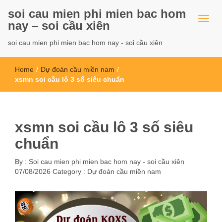
soi cau mien phi mien bac hom
nay – soi cầu xiên
soi cau mien phi mien bac hom nay - soi cầu xiên
Home
/
Dự đoán cầu miền nam
/
xsmn soi cầu lô 3 số siêu chuẩn
xsmn soi cầu lô 3 số siêu
chuẩn
By :
Soi cau mien phi mien bac hom nay - soi cầu xiên
07/08/2026
Category :
Dự đoán cầu miền nam