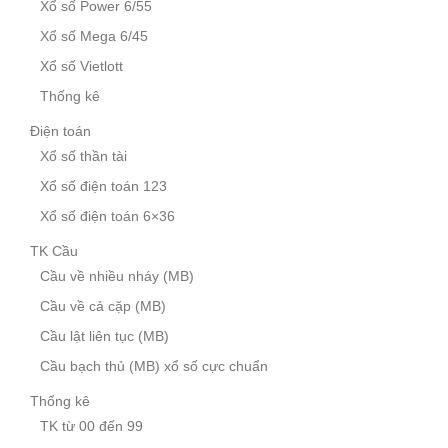
Xổ số Power 6/55
Xổ số Mega 6/45
Xổ số Vietlott
Thống kê
Điện toán
Xổ số thần tài
Xổ số điện toán 123
Xổ số điện toán 6×36
TK Cầu
Cầu về nhiều nháy (MB)
Cầu về cả cặp (MB)
Cầu lật liên tục (MB)
Cầu bạch thủ (MB) xổ số cực chuẩn
Thống kê
TK từ 00 đến 99