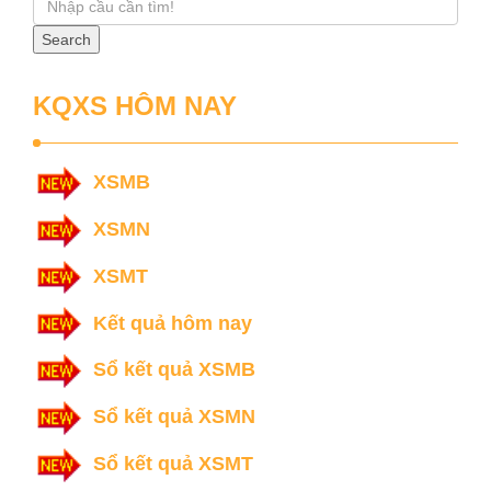
Search
KQXS HÔM NAY
XSMB
XSMN
XSMT
Kết quả hôm nay
Sổ kết quả XSMB
Sổ kết quả XSMN
Sổ kết quả XSMT