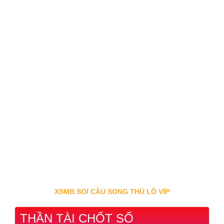
XSMB SOI CẦU SONG THỦ LÔ VÍP
THẦN TÀI CHỐT SỐ