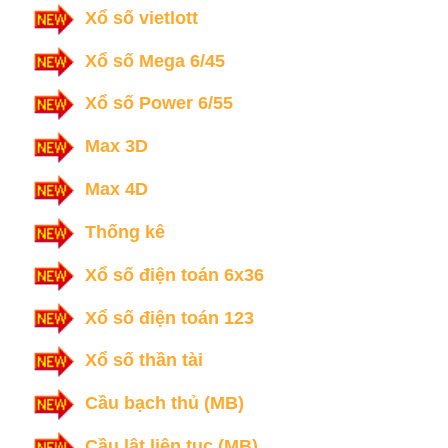
Xổ số vietlott
Xổ số Mega 6/45
Xổ số Power 6/55
Max 3D
Max 4D
Thống kê
Xổ số điện toán 6x36
Xổ số điện toán 123
Xổ số thần tài
Cầu bạch thủ (MB)
Cầu lật liên tục (MB)