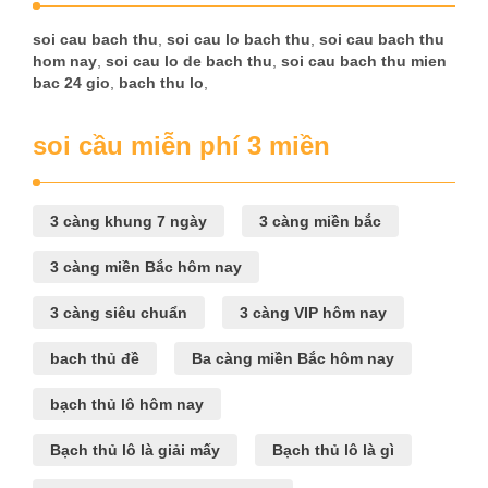
soi cau bach thu
,
soi cau lo bach thu
,
soi cau bach thu
hom nay
,
soi cau lo de bach thu
,
soi cau bach thu mien
bac 24 gio
,
bach thu lo
,
soi cầu miễn phí 3 miền
3 càng khung 7 ngày
3 càng miền bắc
3 càng miền Bắc hôm nay
3 càng siêu chuẩn
3 càng VIP hôm nay
bach thủ đề
Ba càng miền Bắc hôm nay
bạch thủ lô hôm nay
Bạch thủ lô là giải mấy
Bạch thủ lô là gì