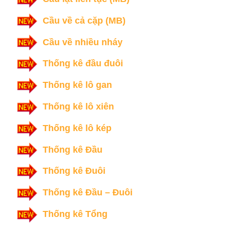
Cầu về cả cặp (MB)
Cầu về nhiều nháy
Thống kê đầu đuôi
Thống kê lô gan
Thống kê lô xiên
Thống kê lô kép
Thống kê Đầu
Thống kê Đuôi
Thống kê Đầu – Đuôi
Thống kê Tổng