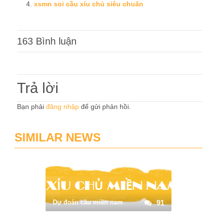
xsmn soi cầu xíu chủ siêu chuẩn
163 Bình luận
Trả lời
Bạn phải
đăng nhập
để gửi phản hồi.
SIMILAR NEWS
Dự đoán cầu miền nam
91