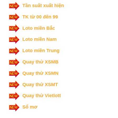
Tần suất xuất hiện
TK từ 00 đến 99
Loto miền Bắc
Loto miền Nam
Loto miền Trung
Quay thử XSMB
Quay thử XSMN
Quay thử XSMT
Quay thử Vietlott
Sổ mơ