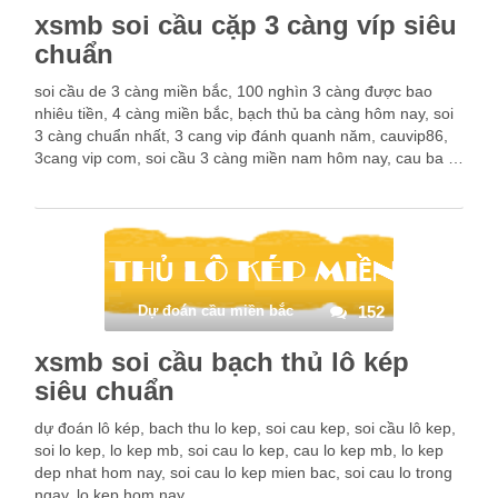
xsmb soi cầu cặp 3 càng víp siêu
chuẩn
soi cầu de 3 càng miền bắc, 100 nghìn 3 càng được bao
nhiêu tiền, 4 càng miền bắc, bạch thủ ba càng hôm nay, soi
3 càng chuẩn nhất, 3 cang vip đánh quanh năm, cauvip86,
3cang vip com, soi cầu 3 càng miền nam hôm nay, cau ba …
Dự đoán cầu miền bắc
152
xsmb soi cầu bạch thủ lô kép
siêu chuẩn
dự đoán lô kép, bach thu lo kep, soi cau kep, soi cầu lô kep,
soi lo kep, lo kep mb, soi cau lo kep, cau lo kep mb, lo kep
dep nhat hom nay, soi cau lo kep mien bac, soi cau lo trong
ngay, lo kep hom nay, …