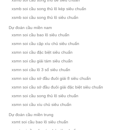
xsmb soi cầu song thủ lô kép siêu chuẩn
xsmb soi cầu song thủ lô siêu chuẩn
Dự đoán cầu miền nam
xsmn soi cầu bao lô siêu chuẩn
xsmn soi cầu cặp xíu chủ siêu chuẩn
xsmn soi cầu đặc biệt siêu chuẩn
xsmn soi cầu giải tám siêu chuẩn
xsmn soi cầu lô 3 số siêu chuẩn
xsmn soi cầu sớ đầu đuôi giải 8 siêu chuẩn
xsmn soi cầu sớ đầu đuôi giải đặc biệt siêu chuẩn
xsmn soi cầu song thủ lô siêu chuẩn
xsmn soi cầu xíu chủ siêu chuẩn
Dự đoán cầu miền trung
xsmt soi cầu bao lô siêu chuẩn