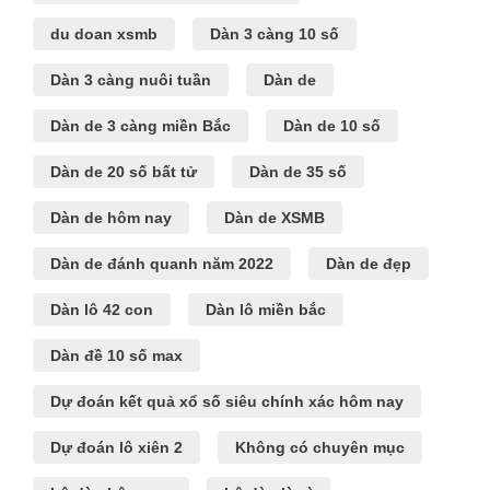
du doan xsmb
Dàn 3 càng 10 số
Dàn 3 càng nuôi tuần
Dàn de
Dàn de 3 càng miền Bắc
Dàn de 10 số
Dàn de 20 số bất tử
Dàn de 35 số
Dàn de hôm nay
Dàn de XSMB
Dàn de đánh quanh năm 2022
Dàn de đẹp
Dàn lô 42 con
Dàn lô miền bắc
Dàn đề 10 số max
Dự đoán kết quả xổ số siêu chính xác hôm nay
Dự đoán lô xiên 2
Không có chuyên mục