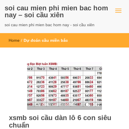
soi cau mien phi mien bac hom
nay – soi cầu xiên
soi cau mien phi mien bac hom nay - soi cầu xiên
Home
/
Dự đoán cầu miền bắc
Dự đoán cầu miền bắc
102
xsmb soi cầu dàn lô 6 con siêu
chuẩn