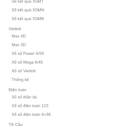
Sổ kết quả XSMT
Sổ kết quả XSMN
Sổ kết quả XSMB
Vietlott
Max 4D
Max 3D
Xổ số Power 6/55
Xổ số Mega 6/45
Xổ số Vietlott
Thống kê
Điện toán
Xổ số thần tài
Xổ số điện toán 123
Xổ số điện toán 6×36
TK Cầu