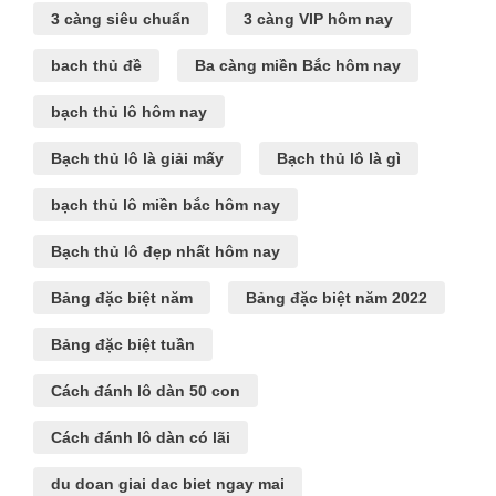
3 càng siêu chuẩn
3 càng VIP hôm nay
bach thủ đề
Ba càng miền Bắc hôm nay
bạch thủ lô hôm nay
Bạch thủ lô là giải mấy
Bạch thủ lô là gì
bạch thủ lô miền bắc hôm nay
Bạch thủ lô đẹp nhất hôm nay
Bảng đặc biệt năm
Bảng đặc biệt năm 2022
Bảng đặc biệt tuần
Cách đánh lô dàn 50 con
Cách đánh lô dàn có lãi
du doan giai dac biet ngay mai