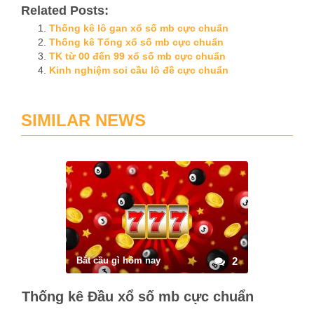
Related Posts:
Thống kê lô gan xổ số mb cực chuẩn
Thống kê Tổng xổ số mb cực chuẩn
TK từ 00 đến 99 xổ số mb cực chuẩn
Kinh nghiệm soi cầu lô đề cực chuẩn
SIMILAR NEWS
Bắt cầu gì hôm nay
2
Thống kê Đầu xổ số mb cực chuẩn