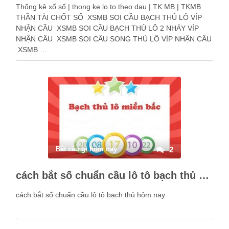
Thống kê xổ số | thong ke lo to theo dau | TK MB | TKMB
THẦN TÀI CHỐT SỐ XSMB SOI CẦU BẠCH THỦ LÔ VÍP
NHẬN CẦU XSMB SOI CẦU BẠCH THỦ LÔ 2 NHÁY VÍP
NHẬN CẦU XSMB SOI CẦU SONG THỦ LÔ VÍP NHẬN CẦU
XSMB …
Bắt cầu gì hôm nay
2
cách bắt số chuẩn cầu lô tô bạch thủ hôm nay
cách bắt số chuẩn cầu lô tô bạch thủ hôm nay