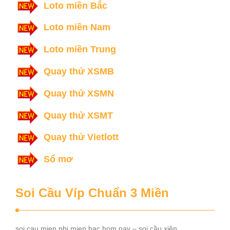
Loto miền Bắc
Loto miền Nam
Loto miền Trung
Quay thử XSMB
Quay thử XSMN
Quay thử XSMT
Quay thử Vietlott
Sổ mơ
Soi Cầu Víp Chuẩn 3 Miền
soi cau mien phi mien bac hom nay – soi cầu xiên