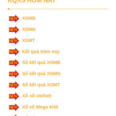
KQXS HÔM NAY
XSMB
XSMN
XSMT
Kết quả hôm nay
Sổ kết quả XSMB
Sổ kết quả XSMN
Sổ kết quả XSMT
Xổ số vietlott
Xổ số Mega 6/45