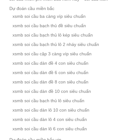
Dự đoán cầu miền bắc
xsmb soi cầu ba càng víp siêu chuẩn
xsmb soi cầu bạch thủ đề siêu chuẩn
xsmb soi cầu bạch thủ lô kép siêu chuẩn
xsmb soi cầu bạch thủ lô 2 nháy siêu chuẩn
xsmb soi cầu cặp 3 càng víp siêu chuẩn
xsmb soi cầu dàn đề 4 con siêu chuẩn
xsmb soi cầu dàn đề 6 con siêu chuẩn
xsmb soi cầu dàn đề 8 con siêu chuẩn
xsmb soi cầu dàn đề 10 con siêu chuẩn
xsmb soi cầu bạch thủ lô siêu chuẩn
xsmb soi cầu dàn lô 10 con siêu chuẩn
xsmb soi cầu dàn lô 4 con siêu chuẩn
xsmb soi cầu dàn lô 6 con siêu chuẩn
Dự đoán cầu miền bắc vip