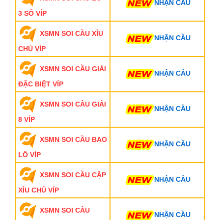
NHẬN CẦU
3 SỐ VÍP
XSMN SOI CẦU XỈU
NHẬN CẦU
CHỦ VÍP
XSMN SOI CẦU GIẢI
NHẬN CẦU
ĐẶC BIỆT VÍP
XSMN SOI CẦU GIẢI
NHẬN CẦU
8 VÍP
XSMN SOI CẦU BAO
NHẬN CẦU
LÔ VÍP
XSMN SOI CẦU CẶP
NHẬN CẦU
XỈU CHỦ VÍP
XSMN SOI CẦU
NHẬN CẦU