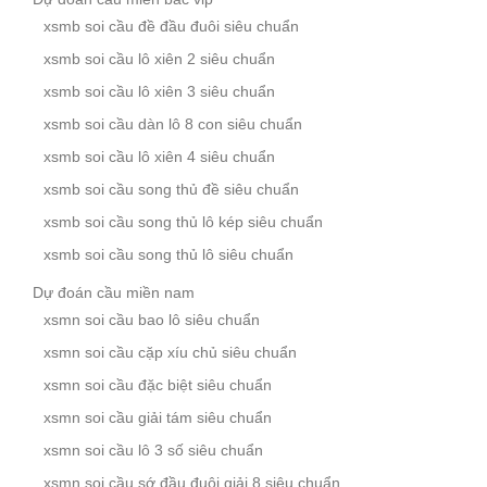
xsmb soi cầu đề đầu đuôi siêu chuẩn
xsmb soi cầu lô xiên 2 siêu chuẩn
xsmb soi cầu lô xiên 3 siêu chuẩn
xsmb soi cầu dàn lô 8 con siêu chuẩn
xsmb soi cầu lô xiên 4 siêu chuẩn
xsmb soi cầu song thủ đề siêu chuẩn
xsmb soi cầu song thủ lô kép siêu chuẩn
xsmb soi cầu song thủ lô siêu chuẩn
Dự đoán cầu miền nam
xsmn soi cầu bao lô siêu chuẩn
xsmn soi cầu cặp xíu chủ siêu chuẩn
xsmn soi cầu đặc biệt siêu chuẩn
xsmn soi cầu giải tám siêu chuẩn
xsmn soi cầu lô 3 số siêu chuẩn
xsmn soi cầu sớ đầu đuôi giải 8 siêu chuẩn