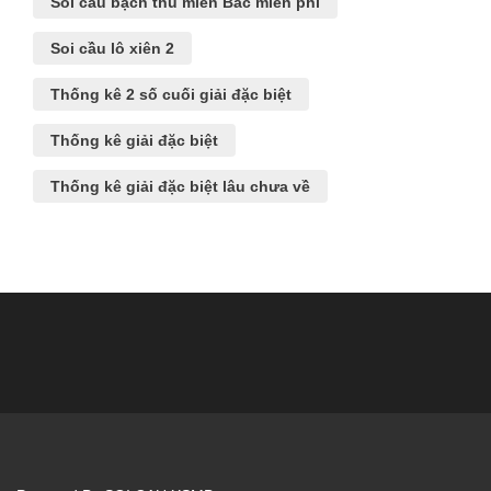
Soi cầu bạch thủ miền Bắc miễn phí
Soi cầu lô xiên 2
Thống kê 2 số cuối giải đặc biệt
Thống kê giải đặc biệt
Thống kê giải đặc biệt lâu chưa về