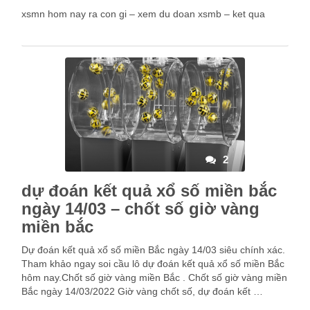
xsmn hom nay ra con gi – xem du doan xsmb – ket qua
2
dự đoán kết quả xổ số miền bắc
ngày 14/03 – chốt số giờ vàng
miền bắc
Dự đoán kết quả xổ số miền Bắc ngày 14/03 siêu chính xác.
Tham khảo ngay soi cầu lô dự đoán kết quả xổ số miền Bắc
hôm nay.Chốt số giờ vàng miền Bắc . Chốt số giờ vàng miền
Bắc ngày 14/03/2022 Giờ vàng chốt số, dự đoán kết …