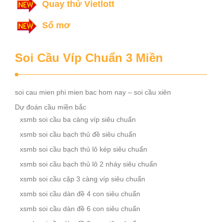
Quay thử Vietlott
Sổ mơ
Soi Cầu Víp Chuẩn 3 Miền
soi cau mien phi mien bac hom nay – soi cầu xiên
Dự đoán cầu miền bắc
xsmb soi cầu ba càng víp siêu chuẩn
xsmb soi cầu bạch thủ đề siêu chuẩn
xsmb soi cầu bạch thủ lô kép siêu chuẩn
xsmb soi cầu bạch thủ lô 2 nháy siêu chuẩn
xsmb soi cầu cặp 3 càng víp siêu chuẩn
xsmb soi cầu dàn đề 4 con siêu chuẩn
xsmb soi cầu dàn đề 6 con siêu chuẩn