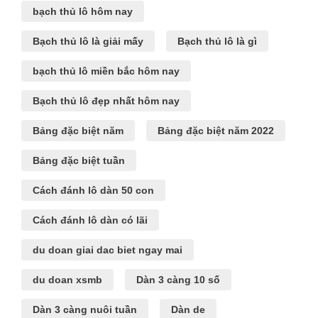
bạch thủ lô hôm nay
Bạch thủ lô là giải mấy
Bạch thủ lô là gì
bạch thủ lô miền bắc hôm nay
Bạch thủ lô đẹp nhất hôm nay
Bảng đặc biệt năm
Bảng đặc biệt năm 2022
Bảng đặc biệt tuần
Cách đánh lô dàn 50 con
Cách đánh lô dàn có lãi
du doan giai dac biet ngay mai
du doan xsmb
Dàn 3 càng 10 số
Dàn 3 càng nuôi tuần
Dàn de