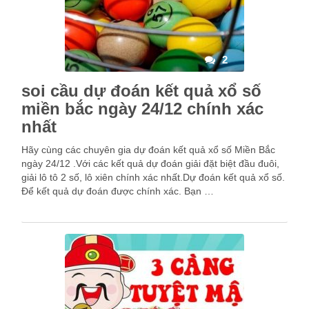
2
soi cầu dự đoán kết quả xổ số
miền bắc ngày 24/12 chính xác
nhất
Hãy cùng các chuyên gia dự đoán kết quả xổ số Miền Bắc
ngày 24/12 .Với các kết quả dự đoán giải đặt biệt đầu đuôi,
giải lô tô 2 số, lô xiên chính xác nhất.Dự đoán kết quả xổ số.
Để kết quả dự đoán được chính xác. Bạn …