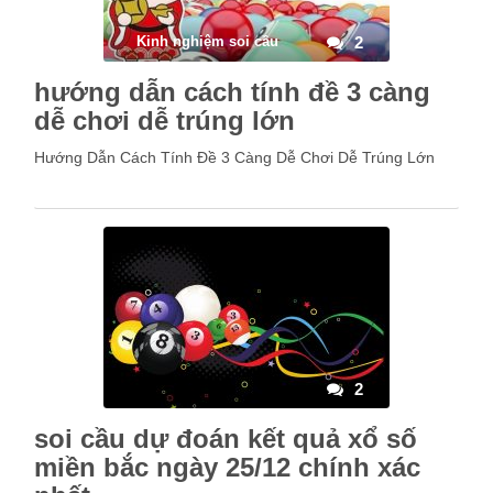
Kinh nghiệm soi cầu
2
hướng dẫn cách tính đề 3 càng
dễ chơi dễ trúng lớn
Hướng Dẫn Cách Tính Đề 3 Càng Dễ Chơi Dễ Trúng Lớn
2
soi cầu dự đoán kết quả xổ số
miền bắc ngày 25/12 chính xác