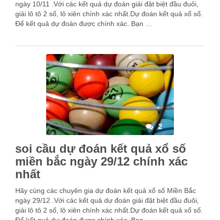
ngày 10/11 .Với các kết quả dự đoán giải đặt biệt đầu đuôi,
giải lô tô 2 số, lô xiên chính xác nhất.Dự đoán kết quả xổ số.
Để kết quả dự đoán được chính xác. Bạn …
2
soi cầu dự đoán kết quả xổ số
miền bắc ngày 29/12 chính xác
nhất
Hãy cùng các chuyên gia dự đoán kết quả xổ số Miền Bắc
ngày 29/12 .Với các kết quả dự đoán giải đặt biệt đầu đuôi,
giải lô tô 2 số, lô xiên chính xác nhất.Dự đoán kết quả xổ số.