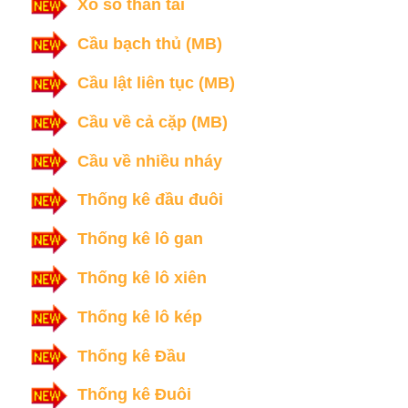
Xổ số thần tài
Cầu bạch thủ (MB)
Cầu lật liên tục (MB)
Cầu về cả cặp (MB)
Cầu về nhiều nháy
Thống kê đầu đuôi
Thống kê lô gan
Thống kê lô xiên
Thống kê lô kép
Thống kê Đầu
Thống kê Đuôi