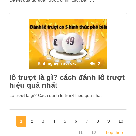
Để kết quả dự đoán được chính xác. Bạn …
Kinh nghiệm soi cầu
2
lô trượt là gì? cách đánh lô trượt
hiệu quả nhất
Lô trượt là gì? Cách đánh lô trượt hiệu quả nhất
1
2
3
4
5
6
7
8
9
10
11
12
Tiếp theo