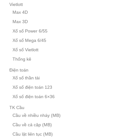
Vietlott
Max 4D
Max 3D
Xổ số Power 6/55
Xổ số Mega 6/45
Xổ số Vietlott
Thống kê
Điện toán
Xổ số thần tài
Xổ số điện toán 123
Xổ số điện toán 6×36
TK Cầu
Cầu về nhiều nháy (MB)
Cầu về cả cặp (MB)
Cầu lật liên tục (MB)