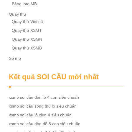
Bảng loto MB
Quay thử
Quay thử Vietlott
Quay thử XSMT
Quay thử XSMN
Quay thử XSMB
Sổ mơ
Kết quả SOI CẦU mới nhất
xsmb soi cầu dàn lô 4 con siêu chuẩn
xsmb soi cầu song thủ lô siêu chuẩn
xsmb soi cầu lô xiên 4 siêu chuẩn
xsmb soi cầu dàn đề 8 con siêu chuẩn