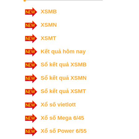
XSMB
XSMN
XSMT
Kết quả hôm nay
Sổ kết quả XSMB
Sổ kết quả XSMN
Sổ kết quả XSMT
Xổ số vietlott
Xổ số Mega 6/45
Xổ số Power 6/55