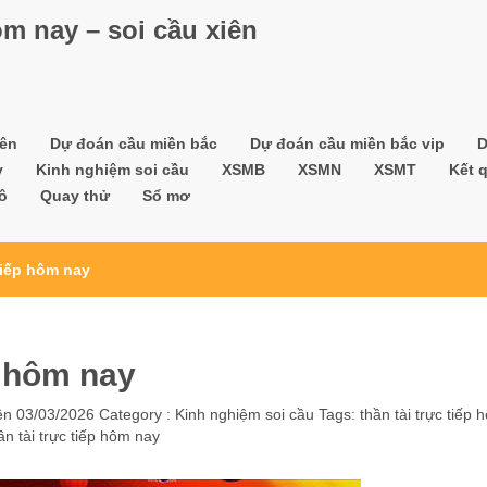
m nay – soi cầu xiên
iên
Dự đoán cầu miền bắc
Dự đoán cầu miền bắc vip
D
y
Kinh nghiệm soi cầu
XSMB
XSMN
XSMT
Kết 
ô
Quay thử
Sổ mơ
 tiếp hôm nay
p hôm nay
ên
03/03/2026
Category :
Kinh nghiệm soi cầu
Tags:
thần tài trực tiếp 
ần tài trực tiếp hôm nay