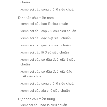
chuẩn
xsmb soi cầu song thủ lô siêu chuẩn
Dự đoán cầu miền nam
xsmn soi cầu bao lô siêu chuẩn
xsmn soi cầu cặp xíu chủ siêu chuẩn
xsmn soi cầu đặc biệt siêu chuẩn
xsmn soi cầu giải tám siêu chuẩn
xsmn soi cầu lô 3 số siêu chuẩn
xsmn soi cầu sớ đầu đuôi giải 8 siêu
chuẩn
xsmn soi cầu sớ đầu đuôi giải đặc
biệt siêu chuẩn
xsmn soi cầu song thủ lô siêu chuẩn
xsmn soi cầu xíu chủ siêu chuẩn
Dự đoán cầu miền trung
xsmt soi cầu bao lô siêu chuẩn