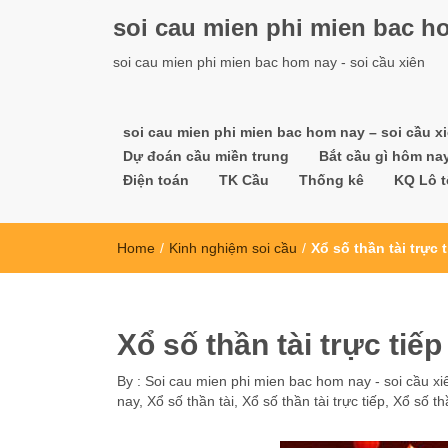
soi cau mien phi mien bac ho
soi cau mien phi mien bac hom nay - soi cầu xiên
soi cau mien phi mien bac hom nay – soi cầu x
Dự đoán cầu miền trung
Bắt cầu gì hôm na
Điện toán
TK Cầu
Thống kê
KQ Lô t
Home
/
Kinh nghiệm soi cầu
/
Xổ số thần tài trực
Xổ số thần tài trực tiế
By :
Soi cau mien phi mien bac hom nay - soi cầu xi
nay
,
Xổ số thần tài
,
Xổ số thần tài trực tiếp
,
Xổ số th