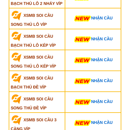
BẠCH THỦ LÔ 2 NHÁY VÍP
XSMB SOI CẦU
NHẬN CẦU
SONG THỦ LÔ VÍP
XSMB SOI CẦU
NHẬN CẦU
BẠCH THỦ LÔ KÉP VÍP
XSMB SOI CẦU
NHẬN CẦU
SONG THỦ LÔ KÉP VÍP
XSMB SOI CẦU
NHẬN CẦU
BẠCH THỦ ĐỀ VÍP
XSMB SOI CẦU
NHẬN CẦU
SONG THỦ ĐỀ VÍP
XSMB SOI CẦU 3
NHẬN CẦU
CÀNG VÍP