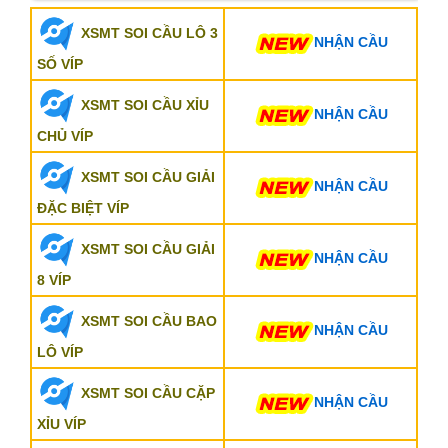
XSMT SOI CẦU LÔ 3
NHẬN CẦU
SỐ VÍP
XSMT SOI CẦU XỈU
NHẬN CẦU
CHỦ VÍP
XSMT SOI CẦU GIẢI
NHẬN CẦU
ĐẶC BIỆT VÍP
XSMT SOI CẦU GIẢI
NHẬN CẦU
8 VÍP
XSMT SOI CẦU BAO
NHẬN CẦU
LÔ VÍP
XSMT SOI CẦU CẶP
NHẬN CẦU
XỈU VÍP