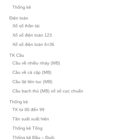
Thống kê
Điện toán
Xổ số thần tài
Xổ số điện toán 123
Xổ số điện toán 6×36
TK Cầu
Cầu về nhiều nháy (MB)
Cầu về cả cặp (MB)
Cầu lật liên tục (MB)
Cầu bạch thủ (MB) xổ số cực chuẩn
Thống kê
TK từ 00 đến 99
Tần suất xuất hiện
Thống kê Tổng
Thống kê Đầu – Đuôi