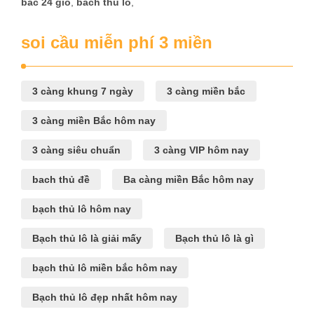
bac 24 gio
,
bach thu lo
,
soi cầu miễn phí 3 miền
3 càng khung 7 ngày
3 càng miền bắc
3 càng miền Bắc hôm nay
3 càng siêu chuẩn
3 càng VIP hôm nay
bach thủ đề
Ba càng miền Bắc hôm nay
bạch thủ lô hôm nay
Bạch thủ lô là giải mấy
Bạch thủ lô là gì
bạch thủ lô miền bắc hôm nay
Bạch thủ lô đẹp nhất hôm nay