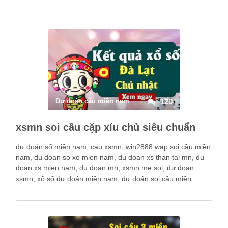
Dự đoán cầu miền nam
120
xsmn soi cầu cặp xíu chủ siêu chuẩn
dự đoán số miền nam, cau xsmn, win2888 wap soi cầu miền
nam, du doan so xo mien nam, du doan xs than tai mn, du
doan xs mien nam, du đoan mn, xsmn me soi, dư doan
xsmn, xổ số dự đoán miền nam, dự đoán soi cầu miền …