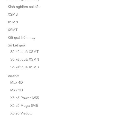
Kinh nghiệm soi cầu
XSMB
XSMN
XSMT
Kết quả hôm nay
Sổ kết quả
Sổ kết quả XSMT
Sổ kết quả XSMN
Sổ kết quả XSMB
Vietlott
Max 4D
Max 3D
Xổ số Power 6/55
Xổ số Mega 6/45
Xổ số Vietlott