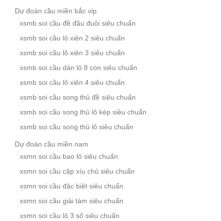
Dự đoán cầu miền bắc vip
xsmb soi cầu đề đầu đuôi siêu chuẩn
xsmb soi cầu lô xiên 2 siêu chuẩn
xsmb soi cầu lô xiên 3 siêu chuẩn
xsmb soi cầu dàn lô 8 con siêu chuẩn
xsmb soi cầu lô xiên 4 siêu chuẩn
xsmb soi cầu song thủ đề siêu chuẩn
xsmb soi cầu song thủ lô kép siêu chuẩn
xsmb soi cầu song thủ lô siêu chuẩn
Dự đoán cầu miền nam
xsmn soi cầu bao lô siêu chuẩn
xsmn soi cầu cặp xíu chủ siêu chuẩn
xsmn soi cầu đặc biệt siêu chuẩn
xsmn soi cầu giải tám siêu chuẩn
xsmn soi cầu lô 3 số siêu chuẩn