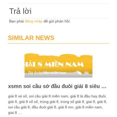
Trả lời
Bạn phải
đăng nhập
để gửi phản hồi.
SIMILAR NEWS
Dự đoán cầu miền nam
94
xsmn soi cầu sớ đầu đuôi giải 8 siêu chuẩn
giải 8 vé số, soi cầu giải 8 miền nam, giải 8 là đầu hay đuôi,
giải 8, giải 8 xổ số, trúng giải 8, trúng số giải 8, giai 8, giải 8,
soi cầu giải 8, đầu đuôi giải 8, giải 8 mn, giải 8 miền nam,
giai 8 …