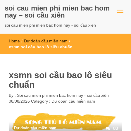
soi cau mien phi mien bac hom
nay – soi cầu xiên
soi cau mien phi mien bac hom nay - soi cầu xiên
Home
/
Dự đoán cầu miền nam
/
xsmn soi cầu bao lô siêu chuẩn
xsmn soi cầu bao lô siêu
chuẩn
By :
Soi cau mien phi mien bac hom nay - soi cầu xiên
08/08/2026
Category :
Dự đoán cầu miền nam
Dự đoán cầu miền nam
83