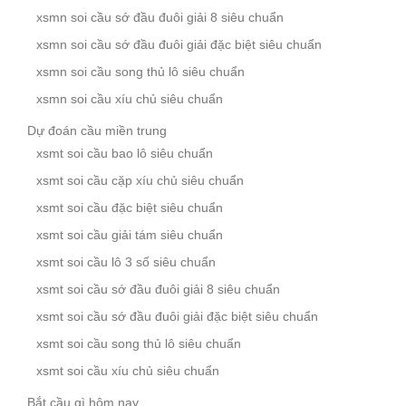
xsmn soi cầu sớ đầu đuôi giải 8 siêu chuẩn
xsmn soi cầu sớ đầu đuôi giải đặc biệt siêu chuẩn
xsmn soi cầu song thủ lô siêu chuẩn
xsmn soi cầu xíu chủ siêu chuẩn
Dự đoán cầu miền trung
xsmt soi cầu bao lô siêu chuẩn
xsmt soi cầu cặp xíu chủ siêu chuẩn
xsmt soi cầu đặc biệt siêu chuẩn
xsmt soi cầu giải tám siêu chuẩn
xsmt soi cầu lô 3 số siêu chuẩn
xsmt soi cầu sớ đầu đuôi giải 8 siêu chuẩn
xsmt soi cầu sớ đầu đuôi giải đặc biệt siêu chuẩn
xsmt soi cầu song thủ lô siêu chuẩn
xsmt soi cầu xíu chủ siêu chuẩn
Bắt cầu gì hôm nay