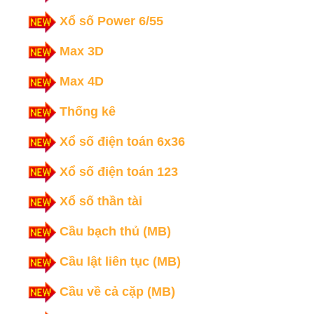
Xổ số Power 6/55
Max 3D
Max 4D
Thống kê
Xổ số điện toán 6x36
Xổ số điện toán 123
Xổ số thần tài
Cầu bạch thủ (MB)
Cầu lật liên tục (MB)
Cầu về cả cặp (MB)