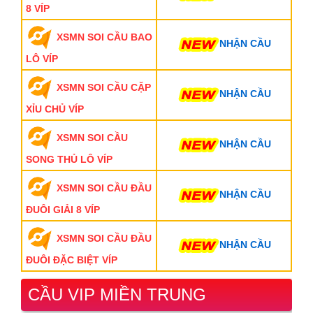
8 VÍP
XSMN SOI CẦU BAO
NHẬN CẦU
LÔ VÍP
XSMN SOI CẦU CẶP
NHẬN CẦU
XỈU CHỦ VÍP
XSMN SOI CẦU
NHẬN CẦU
SONG THỦ LÔ VÍP
XSMN SOI CẦU ĐẦU
NHẬN CẦU
ĐUÔI GIẢI 8 VÍP
XSMN SOI CẦU ĐẦU
NHẬN CẦU
ĐUÔI ĐẶC BIỆT VÍP
CẦU VIP MIỀN TRUNG