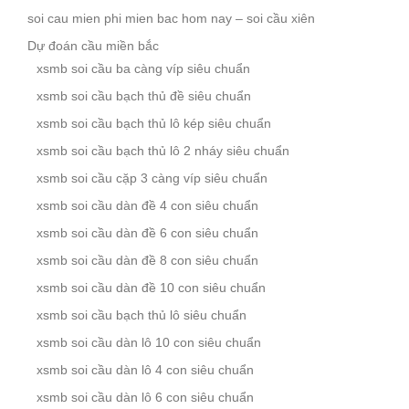
soi cau mien phi mien bac hom nay – soi cầu xiên
Dự đoán cầu miền bắc
xsmb soi cầu ba càng víp siêu chuẩn
xsmb soi cầu bạch thủ đề siêu chuẩn
xsmb soi cầu bạch thủ lô kép siêu chuẩn
xsmb soi cầu bạch thủ lô 2 nháy siêu chuẩn
xsmb soi cầu cặp 3 càng víp siêu chuẩn
xsmb soi cầu dàn đề 4 con siêu chuẩn
xsmb soi cầu dàn đề 6 con siêu chuẩn
xsmb soi cầu dàn đề 8 con siêu chuẩn
xsmb soi cầu dàn đề 10 con siêu chuẩn
xsmb soi cầu bạch thủ lô siêu chuẩn
xsmb soi cầu dàn lô 10 con siêu chuẩn
xsmb soi cầu dàn lô 4 con siêu chuẩn
xsmb soi cầu dàn lô 6 con siêu chuẩn