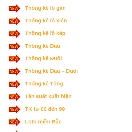
Thống kê lô gan
Thống kê lô xiên
Thống kê lô kép
Thống kê Đầu
Thống kê Đuôi
Thống kê Đầu – Đuôi
Thống kê Tổng
Tần suất xuất hiện
TK từ 00 đến 99
Loto miền Bắc