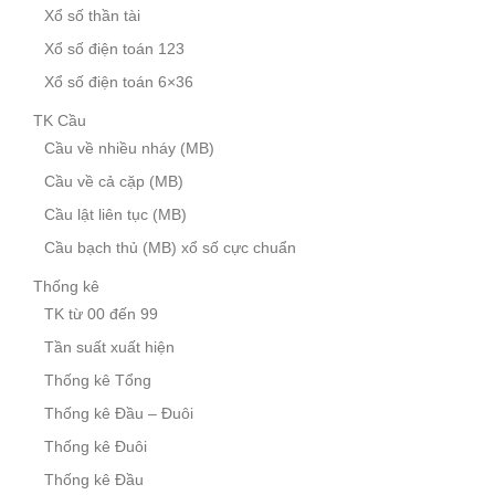
Xổ số thần tài
Xổ số điện toán 123
Xổ số điện toán 6×36
TK Cầu
Cầu về nhiều nháy (MB)
Cầu về cả cặp (MB)
Cầu lật liên tục (MB)
Cầu bạch thủ (MB) xổ số cực chuẩn
Thống kê
TK từ 00 đến 99
Tần suất xuất hiện
Thống kê Tổng
Thống kê Đầu – Đuôi
Thống kê Đuôi
Thống kê Đầu