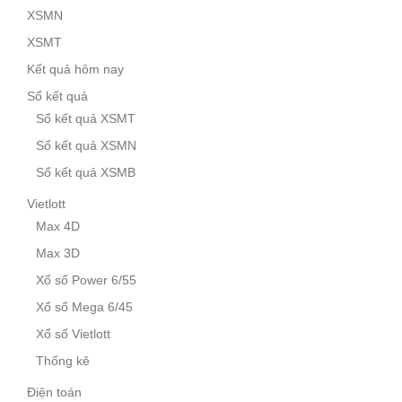
XSMN
XSMT
Kết quả hôm nay
Sổ kết quả
Sổ kết quả XSMT
Sổ kết quả XSMN
Sổ kết quả XSMB
Vietlott
Max 4D
Max 3D
Xổ số Power 6/55
Xổ số Mega 6/45
Xổ số Vietlott
Thống kê
Điện toán