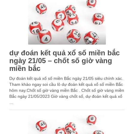
2
dự đoán kết quả xổ số miền bắc
ngày 21/05 – chốt số giờ vàng
miền bắc
Dự đoán kết quả xổ số miền Bắc ngày 21/05 siêu chính xác.
Tham khảo ngay soi cầu lô dự đoán kết quả xổ số miền Bắc
hôm nay.Chốt số giờ vàng miền Bắc . Chốt số giờ vàng miền
Bắc ngày 21/05/2023 Giờ vàng chốt số, dự đoán kết quả xổ
…