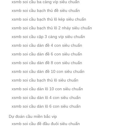
xsmb soi cầu ba càng víp siêu chuẩn
xsmb soi cầu bạch thủ đề siêu chuẩn
xsmb soi cầu bạch thủ lô kép siêu chuẩn
xsmb soi cầu bạch thủ lô 2 nháy siêu chuẩn
xsmb soi cầu cặp 3 càng víp siêu chuẩn
xsmb soi cầu dàn đề 4 con siêu chuẩn
xsmb soi cầu dàn đề 6 con siêu chuẩn
xsmb soi cầu dàn đề 8 con siêu chuẩn
xsmb soi cầu dàn đề 10 con siêu chuẩn
xsmb soi cầu bạch thủ lô siêu chuẩn
xsmb soi cầu dàn lô 10 con siêu chuẩn
xsmb soi cầu dàn lô 4 con siêu chuẩn
xsmb soi cầu dàn lô 6 con siêu chuẩn
Dự đoán cầu miền bắc vip
xsmb soi cầu đề đầu đuôi siêu chuẩn