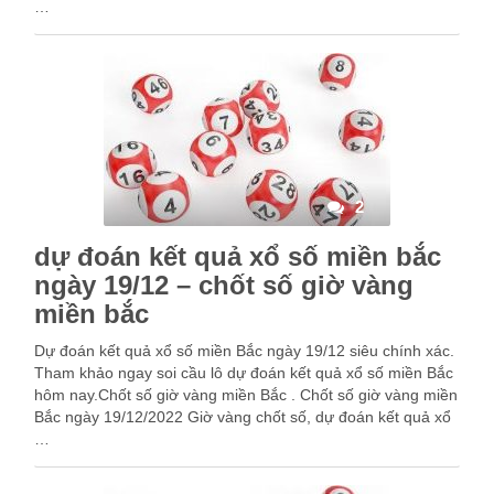
…
2
dự đoán kết quả xổ số miền bắc
ngày 19/12 – chốt số giờ vàng
miền bắc
Dự đoán kết quả xổ số miền Bắc ngày 19/12 siêu chính xác.
Tham khảo ngay soi cầu lô dự đoán kết quả xổ số miền Bắc
hôm nay.Chốt số giờ vàng miền Bắc . Chốt số giờ vàng miền
Bắc ngày 19/12/2022 Giờ vàng chốt số, dự đoán kết quả xổ
…