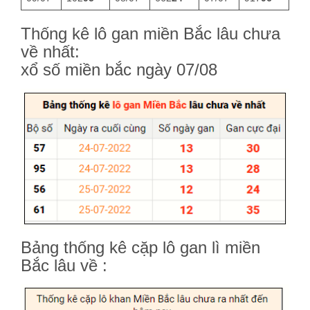
Thống kê lô gan miền Bắc lâu chưa
về nhất:
xổ số miền bắc ngày 07/08
Bảng thống kê cặp lô gan lì miền
Bắc lâu về :