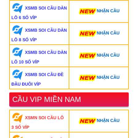
XSMB SOI CẦU DÀN
NHẬN CẦU
LÔ 6 SỐ VÍP
XSMB SOI CẦU DÀN
NHẬN CẦU
LÔ 8 SỐ VÍP
XSMB SOI CẦU DÀN
NHẬN CẦU
LÔ 10 SỐ VÍP
XSMB SOI CẦU ĐỀ
NHẬN CẦU
ĐẦU ĐUÔI VÍP
CẦU VIP MIỀN NAM
XSMN SOI CẦU LÔ
NHẬN CẦU
3 SỐ VÍP