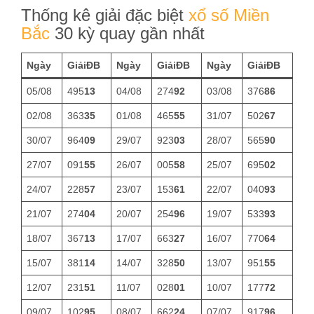
Thống kê giải đặc biệt
xổ số Miền
Bắc
30 kỳ quay gần nhất
Ngày
GiảiĐB
Ngày
GiảiĐB
Ngày
GiảiĐB
05/08
495
13
04/08
274
92
03/08
376
86
02/08
363
35
01/08
465
55
31/07
502
67
30/07
964
09
29/07
923
03
28/07
565
90
27/07
091
55
26/07
005
58
25/07
695
02
24/07
228
57
23/07
153
61
22/07
040
93
21/07
274
04
20/07
254
96
19/07
533
93
18/07
367
13
17/07
663
27
16/07
770
64
15/07
381
14
14/07
328
50
13/07
951
55
12/07
231
51
11/07
028
01
10/07
177
72
09/07
102
95
08/07
662
24
07/07
917
96