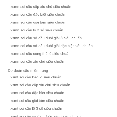
xsmn soi cầu cặp xíu chủ siêu chuẩn
xsmn soi cầu đặc biệt siêu chuẩn
xsmn soi cầu giải tám siêu chuẩn
xsmn soi cầu lô 3 số siêu chuẩn
xsmn soi cầu sớ đầu đuôi giải 8 siêu chuẩn
xsmn soi cầu sớ đầu đuôi giải đặc biệt siêu chuẩn
xsmn soi cầu song thủ lô siêu chuẩn
xsmn soi cầu xíu chủ siêu chuẩn
Dự đoán cầu miền trung
xsmt soi cầu bao lô siêu chuẩn
xsmt soi cầu cặp xíu chủ siêu chuẩn
xsmt soi cầu đặc biệt siêu chuẩn
xsmt soi cầu giải tám siêu chuẩn
xsmt soi cầu lô 3 số siêu chuẩn
xsmt soi cầu sớ đầu đuôi giải 8 siêu chuẩn