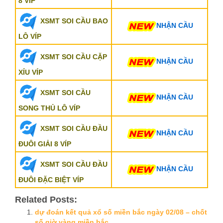
8 VÍP
XSMT SOI CẦU BAO
NHẬN CẦU
LÔ VÍP
XSMT SOI CẦU CẶP
NHẬN CẦU
XỈU VÍP
XSMT SOI CẦU
NHẬN CẦU
SONG THỦ LÔ VÍP
XSMT SOI CẦU ĐẦU
NHẬN CẦU
ĐUÔI GIẢI 8 VÍP
XSMT SOI CẦU ĐẦU
NHẬN CẦU
ĐUÔI ĐẶC BIỆT VÍP
Related Posts:
dự đoán kết quả xổ số miền bắc ngày 02/08 – chốt
số giờ vàng miền bắc