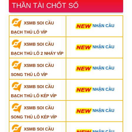
THẦN TÀI CHỐT SỐ
XSMB SOI CẦU
NHẬN CẦU
BẠCH THỦ LÔ VÍP
XSMB SOI CẦU
NHẬN CẦU
BẠCH THỦ LÔ 2 NHÁY VÍP
XSMB SOI CẦU
NHẬN CẦU
SONG THỦ LÔ VÍP
XSMB SOI CẦU
NHẬN CẦU
BẠCH THỦ LÔ KÉP VÍP
XSMB SOI CẦU
NHẬN CẦU
SONG THỦ LÔ KÉP VÍP
XSMB SOI CẦU
NHẬN CẦU