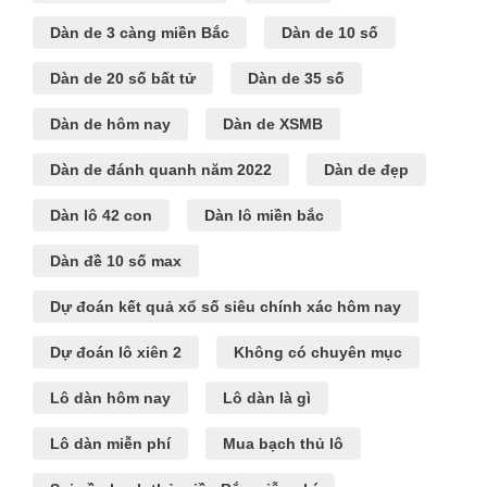
Dàn de 3 càng miền Bắc
Dàn de 10 số
Dàn de 20 số bất tử
Dàn de 35 số
Dàn de hôm nay
Dàn de XSMB
Dàn de đánh quanh năm 2022
Dàn de đẹp
Dàn lô 42 con
Dàn lô miền bắc
Dàn đề 10 số max
Dự đoán kết quả xổ số siêu chính xác hôm nay
Dự đoán lô xiên 2
Không có chuyên mục
Lô dàn hôm nay
Lô dàn là gì
Lô dàn miễn phí
Mua bạch thủ lô