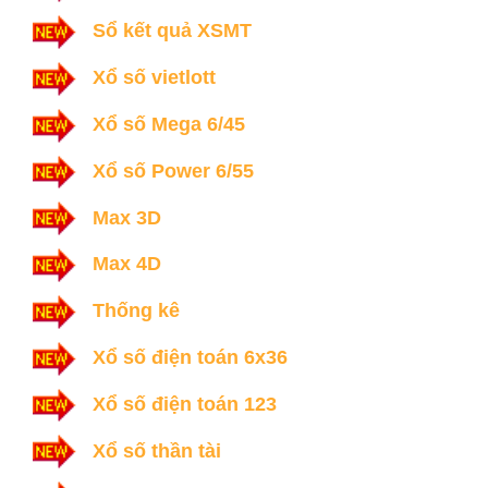
Sổ kết quả XSMT
Xổ số vietlott
Xổ số Mega 6/45
Xổ số Power 6/55
Max 3D
Max 4D
Thống kê
Xổ số điện toán 6x36
Xổ số điện toán 123
Xổ số thần tài