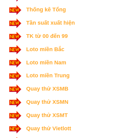
Thống kê Tổng
Tần suất xuất hiện
TK từ 00 đến 99
Loto miền Bắc
Loto miền Nam
Loto miền Trung
Quay thử XSMB
Quay thử XSMN
Quay thử XSMT
Quay thử Vietlott