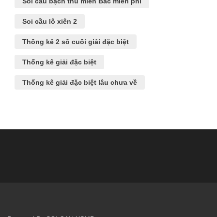
Soi cầu bạch thủ miền Bắc miễn phí
Soi cầu lô xiên 2
Thống kê 2 số cuối giải đặc biệt
Thống kê giải đặc biệt
Thống kê giải đặc biệt lâu chưa về