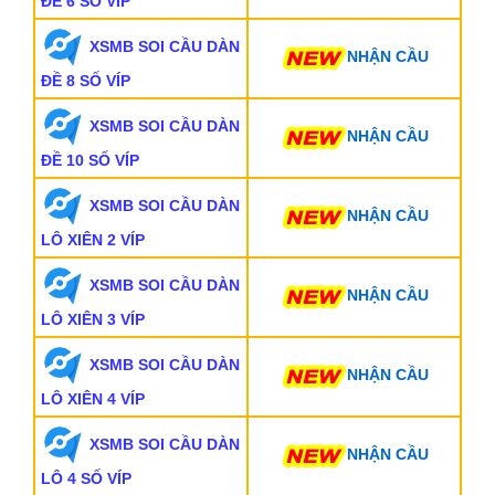
ĐỀ 6 SỐ VÍP
XSMB SOI CẦU DÀN
NHẬN CẦU
ĐỀ 8 SỐ VÍP
XSMB SOI CẦU DÀN
NHẬN CẦU
ĐỀ 10 SỐ VÍP
XSMB SOI CẦU DÀN
NHẬN CẦU
LÔ XIÊN 2 VÍP
XSMB SOI CẦU DÀN
NHẬN CẦU
LÔ XIÊN 3 VÍP
XSMB SOI CẦU DÀN
NHẬN CẦU
LÔ XIÊN 4 VÍP
XSMB SOI CẦU DÀN
NHẬN CẦU
LÔ 4 SỐ VÍP