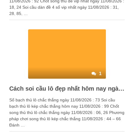
11/08/2026 : 92 Chốt song thủ đề vip nhất ngày 11/08/2026 :
18, 24 Soi cầu dàn đề 4 số vip nhất ngày 11/08/2026 : 31,
28, 85, …
1
Cách soi cầu lô đẹp nhất hôm nay ngày 11/08/2026
Số bạch thủ lô chắc thắng ngày 11/08/2026 : 73 Soi cầu
bạch thủ lô kép chắc thắng hôm nay 11/08/2026 : 99 Chốt
song thủ thủ lô chắc thắng ngày 11/08/2026 : 06, 26 Phương
pháp chơi song thủ lô kép chắc thắng 11/08/2026 : 44 – 66
Đánh …