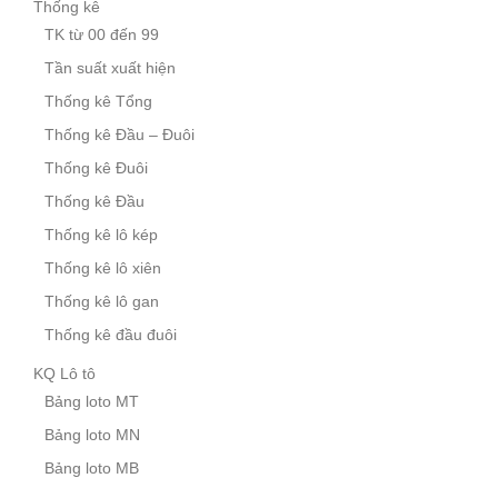
Thống kê
TK từ 00 đến 99
Tần suất xuất hiện
Thống kê Tổng
Thống kê Đầu – Đuôi
Thống kê Đuôi
Thống kê Đầu
Thống kê lô kép
Thống kê lô xiên
Thống kê lô gan
Thống kê đầu đuôi
KQ Lô tô
Bảng loto MT
Bảng loto MN
Bảng loto MB