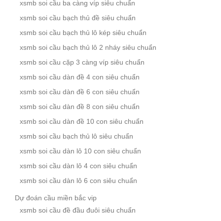
xsmb soi cầu ba càng víp siêu chuẩn
xsmb soi cầu bạch thủ đề siêu chuẩn
xsmb soi cầu bạch thủ lô kép siêu chuẩn
xsmb soi cầu bạch thủ lô 2 nháy siêu chuẩn
xsmb soi cầu cặp 3 càng víp siêu chuẩn
xsmb soi cầu dàn đề 4 con siêu chuẩn
xsmb soi cầu dàn đề 6 con siêu chuẩn
xsmb soi cầu dàn đề 8 con siêu chuẩn
xsmb soi cầu dàn đề 10 con siêu chuẩn
xsmb soi cầu bạch thủ lô siêu chuẩn
xsmb soi cầu dàn lô 10 con siêu chuẩn
xsmb soi cầu dàn lô 4 con siêu chuẩn
xsmb soi cầu dàn lô 6 con siêu chuẩn
Dự đoán cầu miền bắc vip
xsmb soi cầu đề đầu đuôi siêu chuẩn