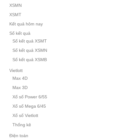
XSMN
XSMT
Kết quả hôm nay
Sổ kết quả
Sổ kết quả XSMT
Sổ kết quả XSMN
Sổ kết quả XSMB
Vietlott
Max 4D
Max 3D
Xổ số Power 6/55
Xổ số Mega 6/45
Xổ số Vietlott
Thống kê
Điện toán