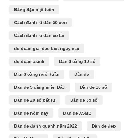
Bảng đặc biệt tuần
Cách đánh lô dàn 50 con
Cách đánh lô dàn có lãi
du doan giai dac biet ngay mai
du doan xsmb
Dàn 3 càng 10 số
Dàn 3 càng nuôi tuần
Dàn de
Dàn de 3 càng miền Bắc
Dàn de 10 số
Dàn de 20 số bất tử
Dàn de 35 số
Dàn de hôm nay
Dàn de XSMB
Dàn de đánh quanh năm 2022
Dàn de đẹp