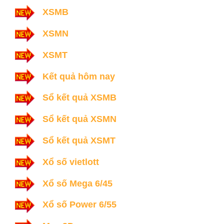
XSMB
XSMN
XSMT
Kết quả hôm nay
Sổ kết quả XSMB
Sổ kết quả XSMN
Sổ kết quả XSMT
Xổ số vietlott
Xổ số Mega 6/45
Xổ số Power 6/55