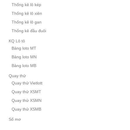
Thống kê lô kép
Thống kê lô xiên
Thống kê lô gan
Thống kê đầu đuôi
KQ Lô tô
Bảng loto MT
Bảng loto MN
Bảng loto MB
Quay thử
Quay thử Vietlott
Quay thử XSMT
Quay thử XSMN
Quay thử XSMB
Sổ mơ