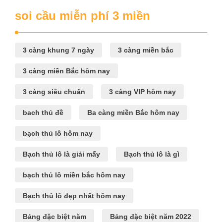
soi cầu miễn phí 3 miền
3 càng khung 7 ngày
3 càng miền bắc
3 càng miền Bắc hôm nay
3 càng siêu chuẩn
3 càng VIP hôm nay
bach thủ đề
Ba càng miền Bắc hôm nay
bạch thủ lô hôm nay
Bạch thủ lô là giải mấy
Bạch thủ lô là gì
bạch thủ lô miền bắc hôm nay
Bạch thủ lô đẹp nhất hôm nay
Bảng đặc biệt năm
Bảng đặc biệt năm 2022