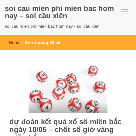
soi cau mien phi mien bac hom
nay – soi cầu xiên
soi cau mien phi mien bac hom nay - soi cầu xiên
Home
/
Dàn 3 càng 10 số
2
dự đoán kết quả xổ số miền bắc
ngày 10/05 – chốt số giờ vàng