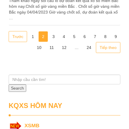
Tham khảo ngay soi cầu lô dự đoán kết quả xổ số miền Bắc
hôm nay.Chốt số giờ vàng miền Bắc . Chốt số giờ vàng miền
Bắc ngày 04/04/2023 Giờ vàng chốt số, dự đoán kết quả xổ
…
Trước
1
2
3
4
5
6
7
8
9
10
11
12
…
24
Tiếp theo
Search
KQXS HÔM NAY
XSMB