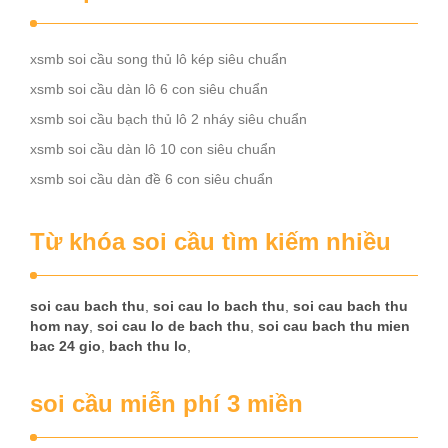
xsmb soi cầu song thủ lô kép siêu chuẩn
xsmb soi cầu dàn lô 6 con siêu chuẩn
xsmb soi cầu bạch thủ lô 2 nháy siêu chuẩn
xsmb soi cầu dàn lô 10 con siêu chuẩn
xsmb soi cầu dàn đề 6 con siêu chuẩn
Từ khóa soi cầu tìm kiếm nhiều
soi cau bach thu
,
soi cau lo bach thu
,
soi cau bach thu
hom nay
,
soi cau lo de bach thu
,
soi cau bach thu mien
bac 24 gio
,
bach thu lo
,
soi cầu miễn phí 3 miền