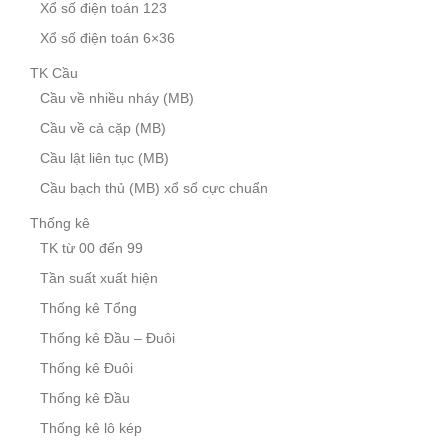
Xổ số điện toán 123
Xổ số điện toán 6×36
TK Cầu
Cầu về nhiều nháy (MB)
Cầu về cả cặp (MB)
Cầu lật liên tục (MB)
Cầu bạch thủ (MB) xổ số cực chuẩn
Thống kê
TK từ 00 đến 99
Tần suất xuất hiện
Thống kê Tổng
Thống kê Đầu – Đuôi
Thống kê Đuôi
Thống kê Đầu
Thống kê lô kép