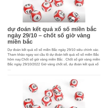
2
dự đoán kết quả xổ số miền bắc
ngày 29/10 – chốt số giờ vàng
miền bắc
Dự đoán kết quả xổ số miền Bắc ngày 29/10 siêu chính xác.
Tham khảo ngay soi cầu lô dự đoán kết quả xổ số miền Bắc
hôm nay.Chốt số giờ vàng miền Bắc . Chốt số giờ vàng miền
Bắc ngày 29/10/2022 Giờ vàng chốt số, dự đoán kết quả xổ
…