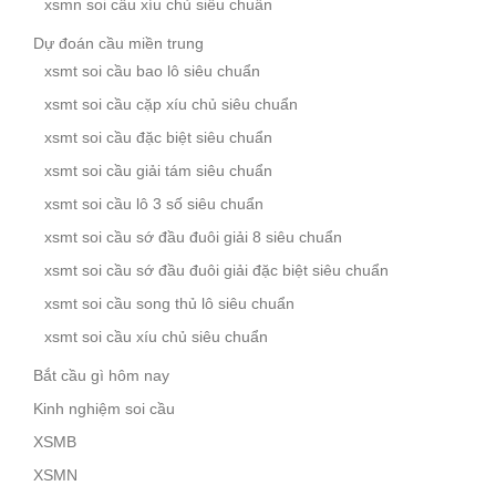
xsmn soi cầu xíu chủ siêu chuẩn
Dự đoán cầu miền trung
xsmt soi cầu bao lô siêu chuẩn
xsmt soi cầu cặp xíu chủ siêu chuẩn
xsmt soi cầu đặc biệt siêu chuẩn
xsmt soi cầu giải tám siêu chuẩn
xsmt soi cầu lô 3 số siêu chuẩn
xsmt soi cầu sớ đầu đuôi giải 8 siêu chuẩn
xsmt soi cầu sớ đầu đuôi giải đặc biệt siêu chuẩn
xsmt soi cầu song thủ lô siêu chuẩn
xsmt soi cầu xíu chủ siêu chuẩn
Bắt cầu gì hôm nay
Kinh nghiệm soi cầu
XSMB
XSMN