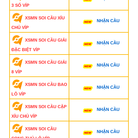
3 SỐ VÍP
XSMN SOI CẦU XỈU
NHẬN CẦU
CHỦ VÍP
XSMN SOI CẦU GIẢI
NHẬN CẦU
ĐẶC BIỆT VÍP
XSMN SOI CẦU GIẢI
NHẬN CẦU
8 VÍP
XSMN SOI CẦU BAO
NHẬN CẦU
LÔ VÍP
XSMN SOI CẦU CẶP
NHẬN CẦU
XỈU CHỦ VÍP
XSMN SOI CẦU
NHẬN CẦU