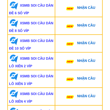
XSMB SOI CẦU DÀN
NHẬN CẦU
ĐỀ 6 SỐ VÍP
XSMB SOI CẦU DÀN
NHẬN CẦU
ĐỀ 8 SỐ VÍP
XSMB SOI CẦU DÀN
NHẬN CẦU
ĐỀ 10 SỐ VÍP
XSMB SOI CẦU DÀN
NHẬN CẦU
LÔ XIÊN 2 VÍP
XSMB SOI CẦU DÀN
NHẬN CẦU
LÔ XIÊN 3 VÍP
XSMB SOI CẦU DÀN
NHẬN CẦU
LÔ XIÊN 4 VÍP