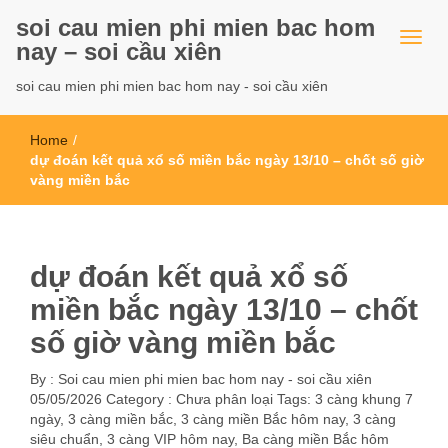
soi cau mien phi mien bac hom
nay – soi cầu xiên
soi cau mien phi mien bac hom nay - soi cầu xiên
Home
/
dự đoán kết quả xổ số miền bắc ngày 13/10 – chốt số giờ
vàng miền bắc
dự đoán kết quả xổ số
miền bắc ngày 13/10 – chốt
số giờ vàng miền bắc
By :
Soi cau mien phi mien bac hom nay - soi cầu xiên
05/05/2026
Category : Chưa phân loại
Tags:
3 càng khung 7
ngày
,
3 càng miền bắc
,
3 càng miền Bắc hôm nay
,
3 càng
siêu chuẩn
,
3 càng VIP hôm nay
,
Ba càng miền Bắc hôm