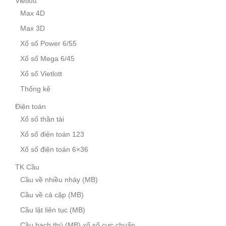
Vietlott
Max 4D
Max 3D
Xổ số Power 6/55
Xổ số Mega 6/45
Xổ số Vietlott
Thống kê
Điện toán
Xổ số thần tài
Xổ số điện toán 123
Xổ số điện toán 6×36
TK Cầu
Cầu về nhiều nháy (MB)
Cầu về cả cặp (MB)
Cầu lật liên tục (MB)
Cầu bạch thủ (MB) xổ số cực chuẩn