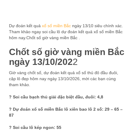
Dự đoán kết quả
xổ số miền Bắc
ngày 13/10 siêu chính xác.
Tham khảo ngay soi cầu lô dự đoán kết quả xổ số miền Bắc
hôm nay.Chốt số giờ vàng miền Bắc .
Chốt số giờ vàng miền Bắc
ngày 13/10/202
2
Giờ vàng chốt số, dự đoán kết quả xổ số thủ đô đầu đuôi,
cặp lô đẹp hôm nay ngày 13/10/2026, mời các bạn cùng
tham khảo.
? Soi cầu bạch thủ giải đặc biệt đầu, đuôi: 4,8
? Dự đoán xổ số miền Bắc lô xiên bao lô 2 số: 29 – 65 –
87
? Soi cầu lô kép ngon: 55