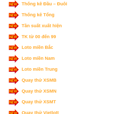
Thống kê Đầu – Đuôi
Thống kê Tổng
Tần suất xuất hiện
TK từ 00 đến 99
Loto miền Bắc
Loto miền Nam
Loto miền Trung
Quay thử XSMB
Quay thử XSMN
Quay thử XSMT
Quay thử Vietlott