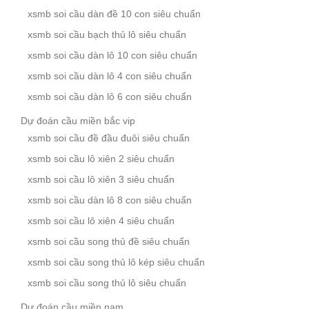
xsmb soi cầu dàn đề 10 con siêu chuẩn
xsmb soi cầu bạch thủ lô siêu chuẩn
xsmb soi cầu dàn lô 10 con siêu chuẩn
xsmb soi cầu dàn lô 4 con siêu chuẩn
xsmb soi cầu dàn lô 6 con siêu chuẩn
Dự đoán cầu miền bắc vip
xsmb soi cầu đề đầu đuôi siêu chuẩn
xsmb soi cầu lô xiên 2 siêu chuẩn
xsmb soi cầu lô xiên 3 siêu chuẩn
xsmb soi cầu dàn lô 8 con siêu chuẩn
xsmb soi cầu lô xiên 4 siêu chuẩn
xsmb soi cầu song thủ đề siêu chuẩn
xsmb soi cầu song thủ lô kép siêu chuẩn
xsmb soi cầu song thủ lô siêu chuẩn
Dự đoán cầu miền nam