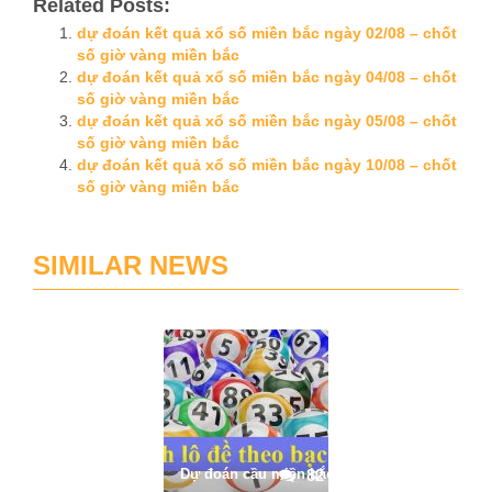
Related Posts:
dự đoán kết quả xổ số miền bắc ngày 02/08 – chốt
số giờ vàng miền bắc
dự đoán kết quả xổ số miền bắc ngày 04/08 – chốt
số giờ vàng miền bắc
dự đoán kết quả xổ số miền bắc ngày 05/08 – chốt
số giờ vàng miền bắc
dự đoán kết quả xổ số miền bắc ngày 10/08 – chốt
số giờ vàng miền bắc
SIMILAR NEWS
Dự đoán cầu miền bắc
82