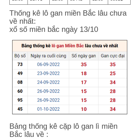
Thống kê lô gan miền Bắc lâu chưa
về nhất:
xổ số miền bắc ngày 13/10
Bảng thống kê cặp lô gan lì miền
Bắc lâu về :