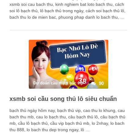
xsmb soi cau bach thu, kinh nghiem bat loto bach thu, cách
soi lô bạch thủ, lô bạch thủ trong ngày, cách soi bạch thủ lô,
bach thu lo de mien bac, phuong phap danh lo bach thu, …
Dự đoán cầu miền bắc vip
90
xsmb soi cầu song thủ lô siêu chuẩn
bạch thủ ngày hôm nay, bạch thủ vip, cao thu lo khung, cau
bach thu mb, cau lo bạch thu, câu bạch thủ lô, câu bạch thủ
mb, cầu lô bạch thủ, cầu vip bạch thủ mb, lo 2nhay, lo bach
thu 888, lo bach thu dep trong ngay, lô …