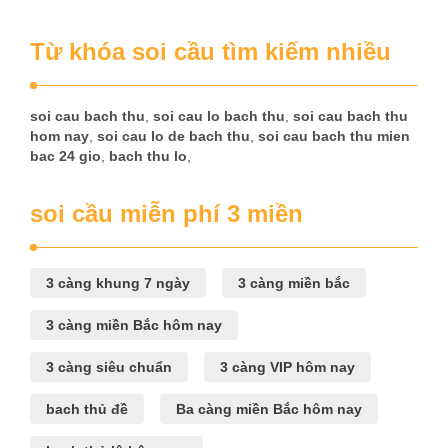
Từ khóa soi cầu tìm kiếm nhiều
soi cau bach thu
,
soi cau lo bach thu
,
soi cau bach thu
hom nay
,
soi cau lo de bach thu
,
soi cau bach thu mien
bac 24 gio
,
bach thu lo
,
soi cầu miễn phí 3 miền
3 càng khung 7 ngày
3 càng miền bắc
3 càng miền Bắc hôm nay
3 càng siêu chuẩn
3 càng VIP hôm nay
bach thủ đề
Ba càng miền Bắc hôm nay