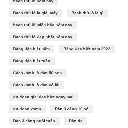
bạch thủ lô hôm nay
Bạch thủ lô là giải mấy
Bạch thủ lô là gì
bạch thủ lô miền bắc hôm nay
Bạch thủ lô đẹp nhất hôm nay
Bảng đặc biệt năm
Bảng đặc biệt năm 2022
Bảng đặc biệt tuần
Cách đánh lô dàn 50 con
Cách đánh lô dàn có lãi
du doan giai dac biet ngay mai
du doan xsmb
Dàn 3 càng 10 số
Dàn 3 càng nuôi tuần
Dàn de