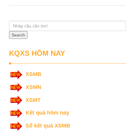
Search
KQXS HÔM NAY
XSMB
XSMN
XSMT
Kết quả hôm nay
Sổ kết quả XSMB