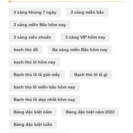
3 càng khung 7 ngày
3 càng miền bắc
3 càng miền Bắc hôm nay
3 càng siêu chuẩn
3 càng VIP hôm nay
bach thủ đề
Ba càng miền Bắc hôm nay
bạch thủ lô hôm nay
Bạch thủ lô là giải mấy
Bạch thủ lô là gì
bạch thủ lô miền bắc hôm nay
Bạch thủ lô đẹp nhất hôm nay
Bảng đặc biệt năm
Bảng đặc biệt năm 2022
Bảng đặc biệt tuần