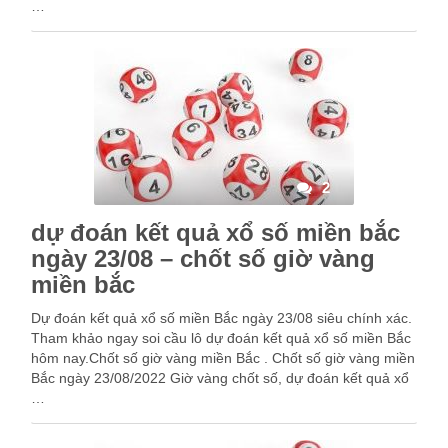
…
2
dự đoán kết quả xổ số miền bắc
ngày 23/08 – chốt số giờ vàng
miền bắc
Dự đoán kết quả xổ số miền Bắc ngày 23/08 siêu chính xác.
Tham khảo ngay soi cầu lô dự đoán kết quả xổ số miền Bắc
hôm nay.Chốt số giờ vàng miền Bắc . Chốt số giờ vàng miền
Bắc ngày 23/08/2022 Giờ vàng chốt số, dự đoán kết quả xổ
…