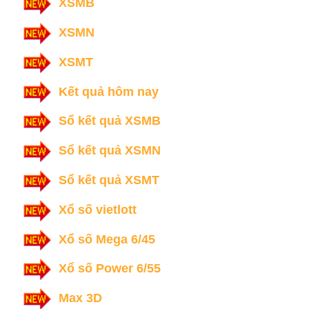
XSMB
XSMN
XSMT
Kết quả hôm nay
Sổ kết quả XSMB
Sổ kết quả XSMN
Sổ kết quả XSMT
Xổ số vietlott
Xổ số Mega 6/45
Xổ số Power 6/55
Max 3D