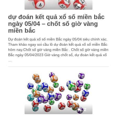
2
dự đoán kết quả xổ số miền bắc
ngày 05/04 – chốt số giờ vàng
miền bắc
Dự đoán kết quả xổ số miền Bắc ngày 05/04 siêu chính xác.
Tham khảo ngay soi cầu lô dự đoán kết quả xổ số miền Bắc
hôm nay.Chốt số giờ vàng miền Bắc . Chốt số giờ vàng miền
Bắc ngày 05/04/2023 Giờ vàng chốt số, dự đoán kết quả xổ
…
2