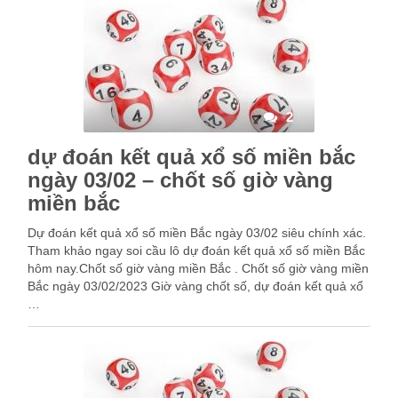
2
dự đoán kết quả xổ số miền bắc
ngày 03/02 – chốt số giờ vàng
miền bắc
Dự đoán kết quả xổ số miền Bắc ngày 03/02 siêu chính xác.
Tham khảo ngay soi cầu lô dự đoán kết quả xổ số miền Bắc
hôm nay.Chốt số giờ vàng miền Bắc . Chốt số giờ vàng miền
Bắc ngày 03/02/2023 Giờ vàng chốt số, dự đoán kết quả xổ
…