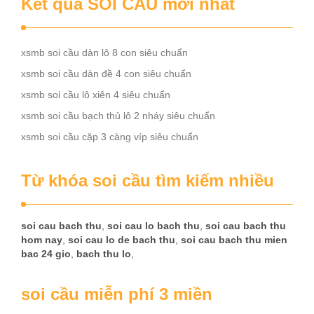
Kết quả SOI CẦU mới nhất
xsmb soi cầu dàn lô 8 con siêu chuẩn
xsmb soi cầu dàn đề 4 con siêu chuẩn
xsmb soi cầu lô xiên 4 siêu chuẩn
xsmb soi cầu bạch thủ lô 2 nháy siêu chuẩn
xsmb soi cầu cặp 3 càng víp siêu chuẩn
Từ khóa soi cầu tìm kiếm nhiều
soi cau bach thu
,
soi cau lo bach thu
,
soi cau bach thu
hom nay
,
soi cau lo de bach thu
,
soi cau bach thu mien
bac 24 gio
,
bach thu lo
,
soi cầu miễn phí 3 miền