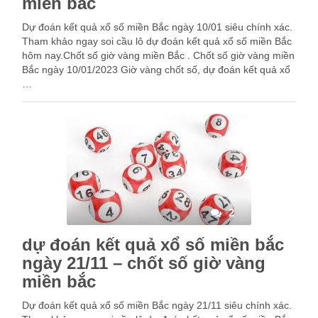
miền bắc
Dự đoán kết quả xổ số miền Bắc ngày 10/01 siêu chính xác.
Tham khảo ngay soi cầu lô dự đoán kết quả xổ số miền Bắc
hôm nay.Chốt số giờ vàng miền Bắc . Chốt số giờ vàng miền
Bắc ngày 10/01/2023 Giờ vàng chốt số, dự đoán kết quả xổ
…
2
dự đoán kết quả xổ số miền bắc
ngày 21/11 – chốt số giờ vàng
miền bắc
Dự đoán kết quả xổ số miền Bắc ngày 21/11 siêu chính xác.