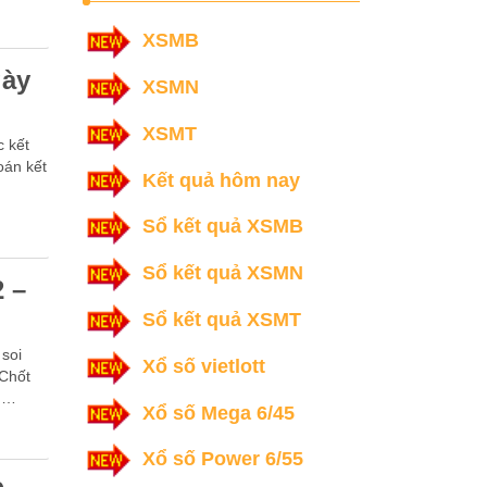
XSMB
gày
XSMN
XSMT
c kết
đoán kết
Kết quả hôm nay
Sổ kết quả XSMB
Sổ kết quả XSMN
2 –
Sổ kết quả XSMT
 soi
Xổ số vietlott
 Chốt
ổ …
Xổ số Mega 6/45
Xổ số Power 6/55