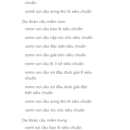
chuẩn
xsmb soi cầu song thủ lô siêu chuẩn
Dự đoán cầu miền nam
xsmn soi cầu bao lô siêu chuẩn
xsmn soi cầu cặp xíu chủ siêu chuẩn
xsmn soi cầu đặc biệt siêu chuẩn
xsmn soi cầu giải tám siêu chuẩn
xsmn soi cầu lô 3 số siêu chuẩn
xsmn soi cầu sớ đầu đuôi giải 8 siêu
chuẩn
xsmn soi cầu sớ đầu đuôi giải đặc
biệt siêu chuẩn
xsmn soi cầu song thủ lô siêu chuẩn
xsmn soi cầu xíu chủ siêu chuẩn
Dự đoán cầu miền trung
xsmt soi cầu bao lô siêu chuẩn