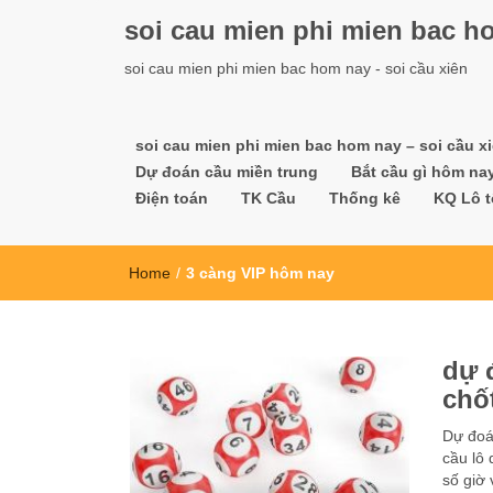
soi cau mien phi mien bac ho
soi cau mien phi mien bac hom nay - soi cầu xiên
soi cau mien phi mien bac hom nay – soi cầu x
Dự đoán cầu miền trung
Bắt cầu gì hôm na
Điện toán
TK Cầu
Thống kê
KQ Lô t
Home
/
3 càng VIP hôm nay
dự 
chố
Dự đoá
cầu lô
số giờ