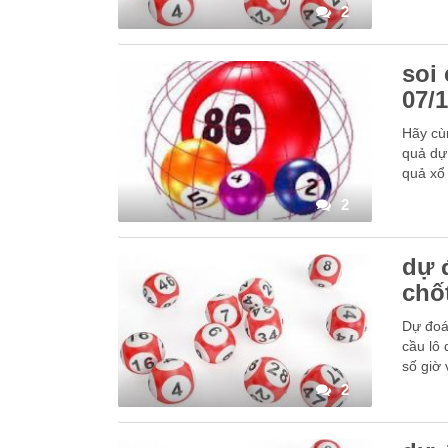
2
soi
07/
Hãy cù
quả dự 
quả xổ
2
dự 
chố
Dự đoá
cầu lô
số giờ
2