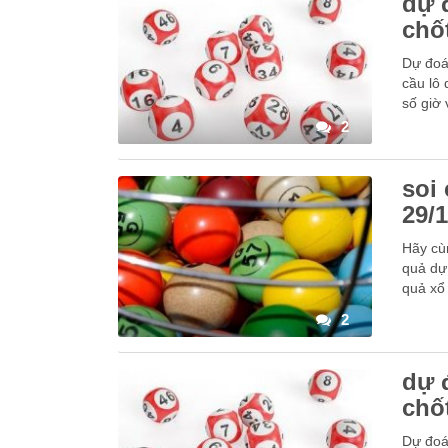
dự 
chố
Dự đoá
cầu lô
số giờ
2
soi
29/
Hãy cù
quả dự 
quả xổ
2
dự 
chố
Dự đoá