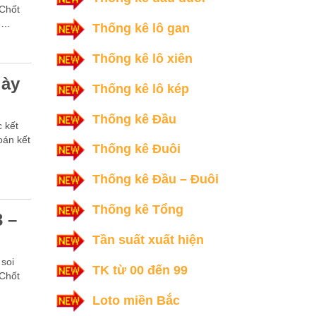
 Chốt
ổ …
Thống kê lô gan
Thống kê lô xiên
gày
Thống kê lô kép
Thống kê Đầu
 kết
đoán kết
Thống kê Đuôi
Thống kê Đầu – Đuôi
Thống kê Tổng
3 –
Tần suất xuất hiện
 soi
TK từ 00 đến 99
 Chốt
Loto miền Bắc