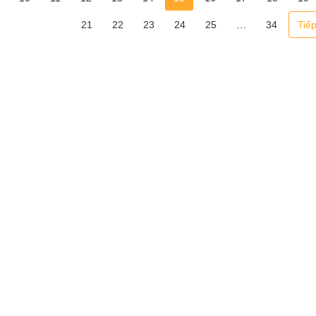
21
22
23
24
25
…
34
Tiế